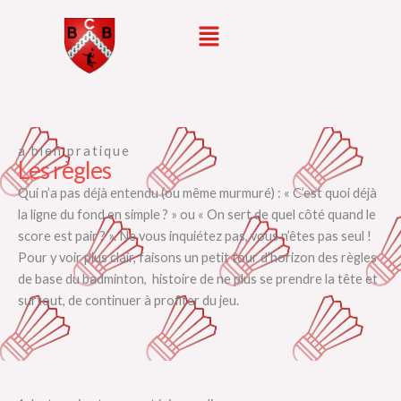
Aller
Menu
au
contenu
a bien pratique
Les règles
Qui n’a pas déjà entendu (ou même murmuré) : « C’est quoi déjà
la ligne du fond en simple ? » ou « On sert de quel côté quand le
score est pair ? ». Ne vous inquiétez pas, vous n’êtes pas seul !
Pour y voir plus clair, faisons un petit tour d’horizon des règles
de base du badminton, histoire de ne plus se prendre la tête et
surtout, de continuer à profiter du jeu.