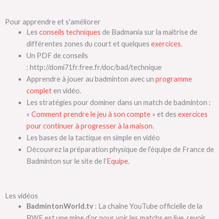
Pour apprendre et s'améliorer
Les
conseils techniques
de Badmania sur la maîtrise de
différentes zones du court et quelques
exercices
.
Un PDF de conseils
: http://domi71fr.free.fr/doc/bad/technique
Apprendre à jouer au badminton avec un
programme
complet
en vidéo.
Les stratégies pour dominer dans un match de badminton :
«
Comment prendre le jeu à son compte
» et des
exercices
pour continuer à progresser à la maison
.
Les bases de la tactique en simple en vidéo
Découvrez la préparation physique de l’équipe de France de
Badminton sur le site de l’
Equipe
.
Les vidéos
BadmintonWorld.tv
: La chaîne YouTube officielle de la
BWF est une mine d’or pour voir les matchs en live, revoir